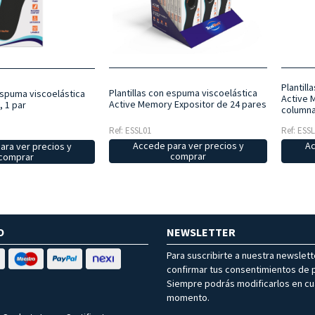
Plantil
Plantillas con espuma viscoelástica
 espuma viscoelástica
Active 
Active Memory Expositor de 24 pares
 1 par
columna
Ref: ESSL01
Ref: ESS
Accede para ver precios y
Ac
ara ver precios y
comprar
comprar
O
NEWSLETTER
Para suscribirte a nuestra newslet
confirmar tus consentimientos de p
Siempre podrás modificarlos en cu
momento.