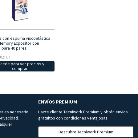
las con espuma viscoelástica
Memory Expositor con
 para 40 pares
L02TOT
cede para ver precios y
comprar
ENVÍOS PREMIUM
ter es necesario
Hazte cliente Tecniwork Premium y obtén envíos
rivacidad.
gratuitos con condiciones ventajosas.
alquier
Descubre Tecniwork Premium