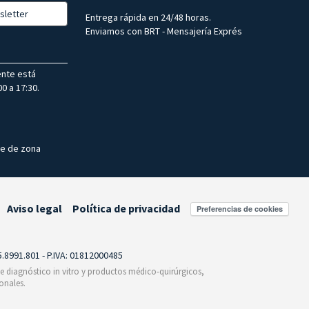
sletter
Entrega rápida en 24/48 horas.
Enviamos con BRT - Mensajería Exprés
ente está
0 a 17:30.
te de zona
Aviso legal
Política de privacidad
Preferencias de cookies
55.8991.801 - P.IVA: 01812000485
 de diagnóstico in vitro y productos médico-quirúrgicos,
onales.