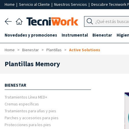
Home
|
Servicio al Cliente
|
Nuestros Servicios
|
Descubre Tecniwork 
Novedades y promociones
Instrumental
Bienestar
Higie
Home
Bienestar
Plantillas
Active Solutions
Plantillas Memory
BIENESTAR
Tratamientos Línea MED+
Cremas específicas
Tratamientos para uñas y pies
Parches y accesorios para pies
Protecciones para los pies