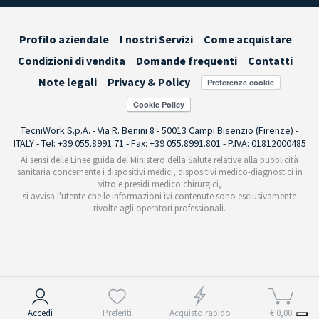
Profilo aziendale
I nostri Servizi
Come acquistare
Condizioni di vendita
Domande frequenti
Contatti
Note legali
Privacy & Policy
Preferenze cookie
TecniWork S.p.A. - Via R. Benini 8 - 50013 Campi Bisenzio (Firenze) -
ITALY - Tel: +39 055.8991.71 - Fax: +39 055.8991.801 - P.IVA: 01812000485
Ai sensi delle Linee guida del Ministero della Salute relative alla pubblicità
sanitaria concernente i dispositivi medici, dispositivi medico-diagnostici in
vitro e presidi medico chirurgici,
si avvisa l'utente che le informazioni ivi contenute sono esclusivamente
rivolte agli operatori professionali.
Informativa sulla raccolta
Accedi
Preferiti
Acquisto rapido
€ 0,00