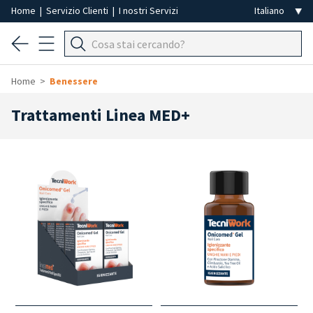
Home
|
Servizio Clienti
|
I nostri Servizi
Home
Benessere
Trattamenti Linea MED+