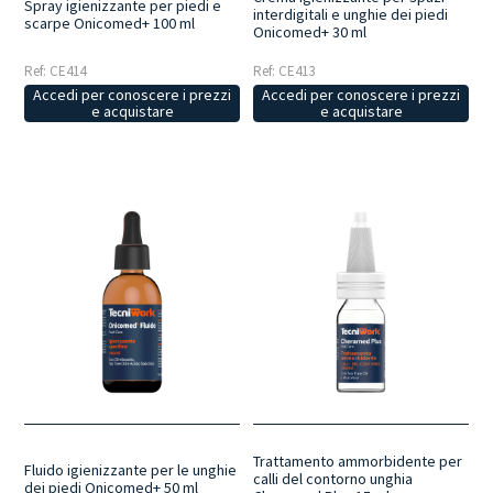
Spray igienizzante per piedi e
interdigitali e unghie dei piedi
scarpe Onicomed+ 100 ml
Onicomed+ 30 ml
Ref: CE414
Ref: CE413
Accedi per conoscere i prezzi
Accedi per conoscere i prezzi
e acquistare
e acquistare
Trattamento ammorbidente per
Fluido igienizzante per le unghie
calli del contorno unghia
dei piedi Onicomed+ 50 ml