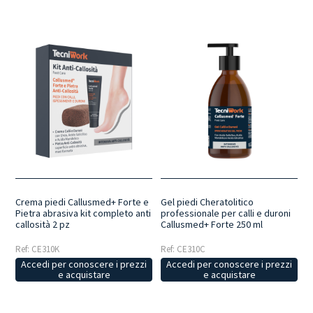
Crema piedi Callusmed+ Forte e
Gel piedi Cheratolitico
Pietra abrasiva kit completo anti
professionale per calli e duroni
callosità 2 pz
Callusmed+ Forte 250 ml
Ref: CE310K
Ref: CE310C
Accedi per conoscere i prezzi
Accedi per conoscere i prezzi
e acquistare
e acquistare