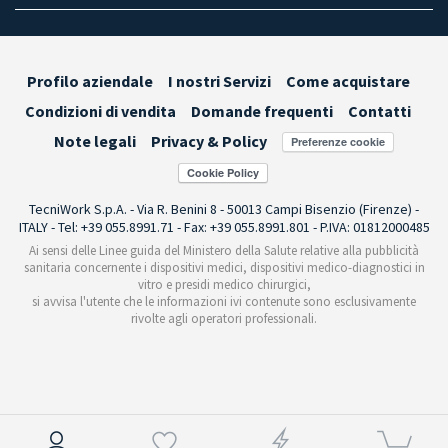
Profilo aziendale
I nostri Servizi
Come acquistare
Condizioni di vendita
Domande frequenti
Contatti
Note legali
Privacy & Policy
Preferenze cookie
TecniWork S.p.A. - Via R. Benini 8 - 50013 Campi Bisenzio (Firenze) -
ITALY - Tel: +39 055.8991.71 - Fax: +39 055.8991.801 - P.IVA: 01812000485
Ai sensi delle Linee guida del Ministero della Salute relative alla pubblicità
sanitaria concernente i dispositivi medici, dispositivi medico-diagnostici in
vitro e presidi medico chirurgici,
si avvisa l'utente che le informazioni ivi contenute sono esclusivamente
rivolte agli operatori professionali.