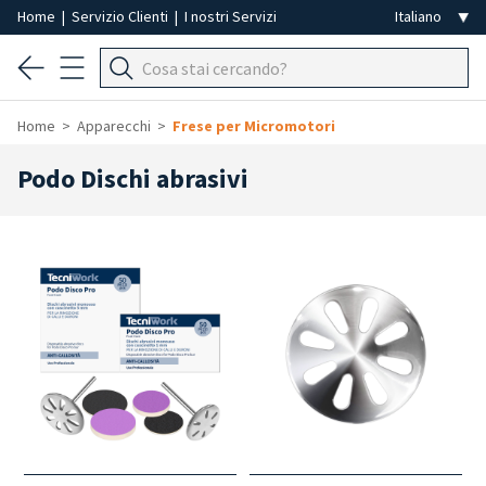
Home
|
Servizio Clienti
|
I nostri Servizi
Home
Apparecchi
Frese per Micromotori
Podo Dischi abrasivi