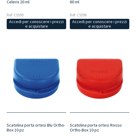
Celerix 20 ml
60 ml
Ref: CS599
Ref: CS598
Accedi per conoscere i prezzi
Accedi per conoscere i prezzi
e acquistare
e acquistare
Scatolina porta ortesi Blu Ortho-
Scatolina porta ortesi Rosso
Box 10 pz
Ortho-Box 10 pz