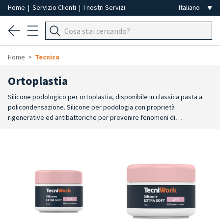
Home
|
Servizio Clienti
|
I nostri Servizi
Home
Tecnica
Ortoplastia
Silicone podologico per ortoplastia, disponibile in classica pasta a
policondensazione. Silicone per podologia con proprietà
rigenerative ed antibatteriche per prevenire fenomeni di
macerazione o proliferazione di batteri e rendere i siliconi adatti
all'ambiente caldo umido della calzatura. I siliconi per podologia
Tecniwork sono miscelabili tra loro per ottenere Shore personalizzati
e catalizzabili con qualsiasi catalizzatore liquido o in gel per la
realizzazioni di ortesi. I
tempi di lavorazione
e di
presa
sono
veloci
,
per un lavoro preciso ed efficace. Facilmente
modellabile e rifinibile
dagli operatori professionali
tramite strumenti da taglio e strumenti
rotanti come le frese.