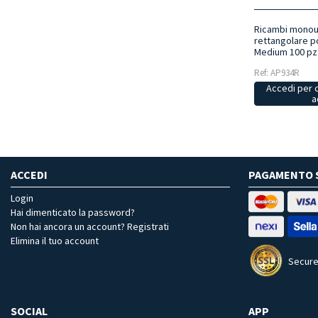
Ricambi monou
rettangolare p
Medium 100 pz
Ref: AP934R
Accedi per 
a
ACCEDI
PAGAMENTO 
Login
Hai dimenticato la password?
Non hai ancora un account? Registrati
Elimina il tuo account
Secure
SOCIAL
APP