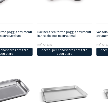
forme poggia strumenti
Bacinella reniforme poggia strumenti
Vassoio
x misura Medium
in Acciaio Inox misura Small
strument
Ref: AP932V
Ref: AP9
conoscere i prezzi e
Accedi per conoscere i prezzi e
Acced
cquistare
acquistare