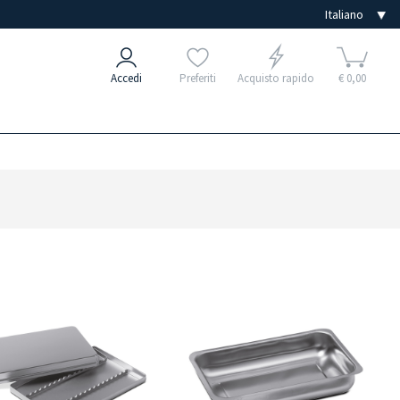
Accedi
Preferiti
Acquisto rapido
€ 0,00