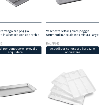
 rettangolare poggia
Vaschetta rettangolare poggia
i in Alluminio con coperchio
strumenti in Acciaio Inox misura Large
30
Ref: AP931
i per conoscere i prezzi e
Accedi per conoscere i prezzi e
acquistare
acquistare