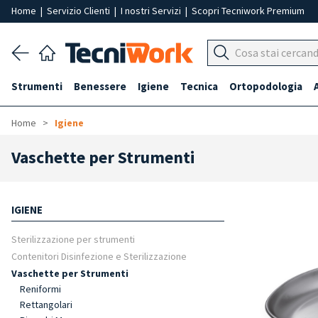
Home
|
Servizio Clienti
|
I nostri Servizi
|
Scopri Tecniwork Premium
Strumenti
Benessere
Igiene
Tecnica
Ortopodologia
Home
Igiene
Vaschette per Strumenti
IGIENE
Sterilizzazione per strumenti
Contenitori Disinfezione e Sterilizzazione
Vaschette per Strumenti
Reniformi
Rettangolari