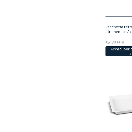
Vaschetta rett
strumenti in Ac
Ref: AP931V
Accedi per 
a