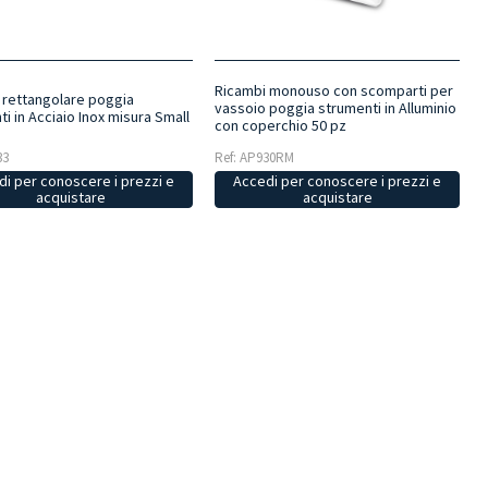
Ricambi monouso con scomparti per
 rettangolare poggia
vassoio poggia strumenti in Alluminio
i in Acciaio Inox misura Small
con coperchio 50 pz
33
Ref: AP930RM
i per conoscere i prezzi e
Accedi per conoscere i prezzi e
acquistare
acquistare