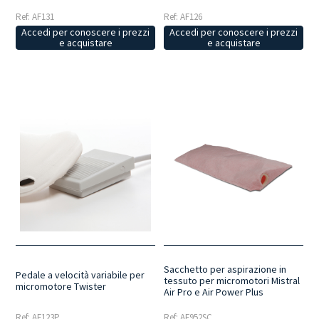
Ref: AF131
Ref: AF126
Accedi per conoscere i prezzi
Accedi per conoscere i prezzi
e acquistare
e acquistare
Sacchetto per aspirazione in
Pedale a velocità variabile per
tessuto per micromotori Mistral
micromotore Twister
Air Pro e Air Power Plus
Ref: AF952SC
Ref: AF123P