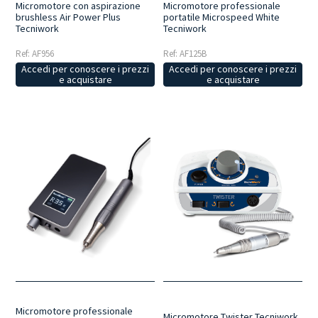
Micromotore con aspirazione
Micromotore professionale
brushless Air Power Plus
portatile Microspeed White
Tecniwork
Tecniwork
Ref: AF956
Ref: AF125B
Accedi per conoscere i prezzi
Accedi per conoscere i prezzi
e acquistare
e acquistare
Micromotore professionale
Micromotore Twister Tecniwork