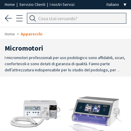
Home
|
Servizio Clienti
|
I nostri Servizi
Home
Apparecchi
Micromotori
I micromotori professionali per uso podologico sono affidabili, sicuri,
confortevoli e sono dotati di garanzia di qualità. Fanno parte
dell’attrezzatura indispensabile per lo studio del podologo, per
effettuare interventi di precisione o delicati, come trattare
rapidamente ed efficacemente i problemi della cute e delle unghie
del piede. I manipoli sono realizzati per ridurre al minimo le vibrazioni
e permettono un uso delle frese preciso ed efficace.