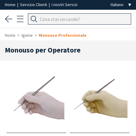
Home
|
Servizio Clienti
|
I nostri Servizi
Home
Igiene
Monouso Professionale
Monouso per Operatore