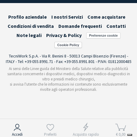
Profilo aziendale
I nostri Servizi
Come acquistare
Condizioni di vendita
Domande frequenti
Contatti
Note legali
Privacy & Policy
Preferenze cookie
TecniWork S.p.A. - Via R. Benini 8 - 50013 Campi Bisenzio (Firenze) -
ITALY - Tel: +39 055.8991.71 - Fax: +39 055.8991.801 - P.IVA: 01812000485
Ai sensi delle Linee guida del Ministero della Salute relative alla pubblicità
sanitaria concernente i dispositivi medici, dispositivi medico-diagnostici in
vitro e presidi medico chirurgici,
si avvisa l'utente che le informazioni ivi contenute sono esclusivamente
rivolte agli operatori professionali.
Informativa sulla raccolta
Accedi
Preferiti
Acquisto rapido
€ 0,00