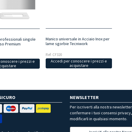
Manico universale in Acciaio Inox per
rofessionali singole
lame sgorbie Tecniwork
uso Premium
Ref: CF320
Accedi per conoscere i prezzi e
conoscere i prezzi e
acquistare
cquistare
SICURO
NEWSLETTER
Per iscriverti alla nostra newslette
confermare i tuoi consensi privacy
modificarli in qualsiasi momento.
Iscriviti alla nostra News