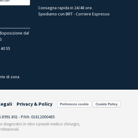
Consegna rapida in 24/48 ore.
Spediamo con BRT - Corriere Espresso
 disposizione dal
0.
 40 55
nte di zona
legali
Privacy & Policy
Preferenze cookie
55.8991.801 - P.IVA: 01812000485
co-diagnostici in vitro e presidi medico chirurgici,
ofessionali.