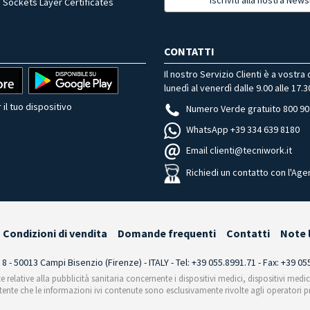
 Sockets Layer Certificates
CONTATTI
Il nostro Servizio Clienti è a vostra
lunedì al venerdì dalle 9.00 alle 17.3
 il tuo dispositivo
Numero Verde gratuito 800 90
WhatsApp +39 334 639 8180
Email clienti@tecniwork.it
Richiedi un contatto con l'Age
Condizioni di vendita
Domande frequenti
Contatti
Note 
i 8 - 50013 Campi Bisenzio (Firenze) - ITALY - Tel: +39 055.8991.71 - Fax: +39 0
te relative alla pubblicità sanitaria concernente i dispositivi medici, dispositivi medi
'utente che le informazioni ivi contenute sono esclusivamente rivolte agli operatori pr