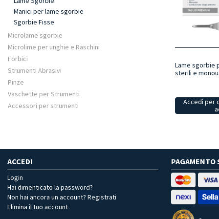
Lame Sgorbie
Manici per lame sgorbie
Sgorbie Fisse
Microlame sgorbie
Microlime per unghie e Raschini
Forbici
Lame sgorbie p
Strumenti Abrasivi
sterili e mono
Pinze
Vaschette per Strumenti
Accedi per 
Accessori per strumenti
a
ACCEDI
PAGAMENTO 
Login
Hai dimenticato la password?
Non hai ancora un account? Registrati
Elimina il tuo account