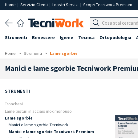
Home
|
Servizio Clienti
|
I nostri Servizi
|
Scopri Tecniwork Premium
Strumenti
Benessere
Igiene
Tecnica
Ortopodologia
Home
Strumenti
Lame sgorbie
Manici e lame sgorbie Tecniwork Premi
STRUMENTI
Tronchesi
Lame bisturi in acciaio inox monouso
Lame sgorbie
Manici e lame sgorbie Tecniwork
Manici e lame sgorbie Tecniwork Premium