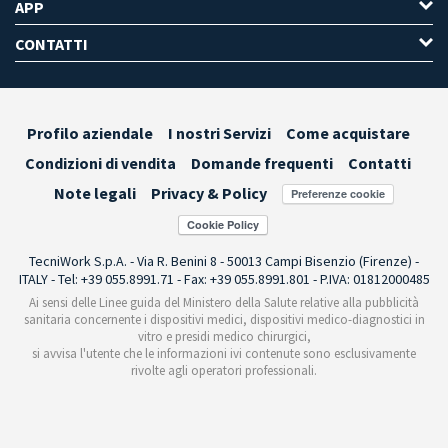
APP
CONTATTI
Profilo aziendale
I nostri Servizi
Come acquistare
Condizioni di vendita
Domande frequenti
Contatti
Note legali
Privacy & Policy
Preferenze cookie
TecniWork S.p.A. - Via R. Benini 8 - 50013 Campi Bisenzio (Firenze) -
ITALY - Tel: +39 055.8991.71 - Fax: +39 055.8991.801 - P.IVA: 01812000485
Ai sensi delle Linee guida del Ministero della Salute relative alla pubblicità
sanitaria concernente i dispositivi medici, dispositivi medico-diagnostici in
vitro e presidi medico chirurgici,
si avvisa l'utente che le informazioni ivi contenute sono esclusivamente
rivolte agli operatori professionali.