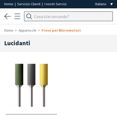
Home
|
Servizio Clienti
|
I nostri Servizi
Home
Apparecchi
Frese per Micromotori
Lucidanti