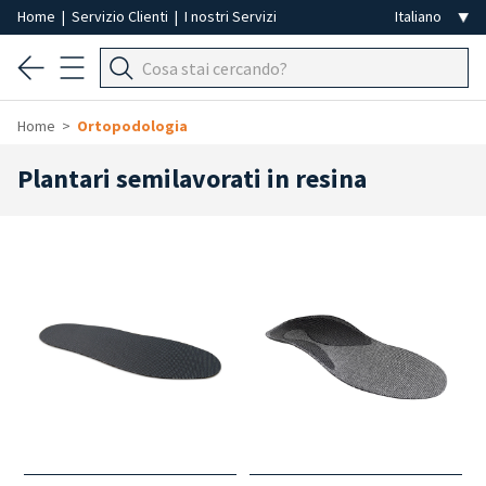
Home
|
Servizio Clienti
|
I nostri Servizi
Home
Ortopodologia
Plantari semilavorati in resina