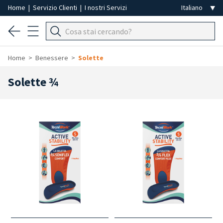
Home
|
Servizio Clienti
|
I nostri Servizi
Home
Benessere
Solette
Solette ¾