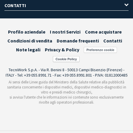
CONTATTI
Profilo aziendale
I nostri Servizi
Come acquistare
Condizioni di vendita
Domande frequenti
Contatti
Note legali
Privacy & Policy
Preferenze cookie
TecniWork S.p.A. - Via R. Benini 8 - 50013 Campi Bisenzio (Firenze) -
ITALY - Tel: +39 055.8991.71 - Fax: +39 055.8991.801 - P.IVA: 01812000485
Ai sensi delle Linee guida del Ministero della Salute relative alla pubblicità
sanitaria concernente i dispositivi medici, dispositivi medico-diagnostici in
vitro e presidi medico chirurgici,
si avvisa l'utente che le informazioni ivi contenute sono esclusivamente
rivolte agli operatori professionali.