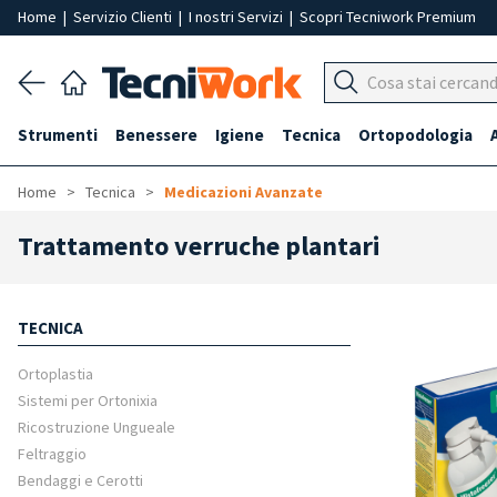
Home
|
Servizio Clienti
|
I nostri Servizi
|
Scopri Tecniwork Premium
Strumenti
Benessere
Igiene
Tecnica
Ortopodologia
Home
Tecnica
Medicazioni Avanzate
Trattamento verruche plantari
TECNICA
Ortoplastia
Sistemi per Ortonixia
Ricostruzione Ungueale
Feltraggio
Bendaggi e Cerotti