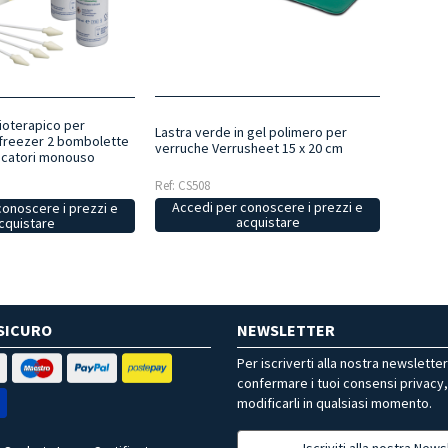
ioterapico per
Lastra verde in gel polimero per
freezer 2 bombolette
verruche Verrusheet 15 x 20 cm
licatori monouso
Ref: CS508
Accedi per conoscere i prezzi e
conoscere i prezzi e
acquistare
cquistare
SICURO
NEWSLETTER
Per iscriverti alla nostra newslette
confermare i tuoi consensi privacy
modificarli in qualsiasi momento.
Iscriviti alla nostra News