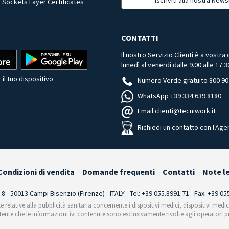
 Sockets Layer Certificates
CONTATTI
Il nostro Servizio Clienti è a vostra
lunedì al venerdì dalle 9.00 alle 17.3
 il tuo dispositivo
Numero Verde gratuito 800 90
WhatsApp +39 334 639 8180
Email clienti@tecniwork.it
Richiedi un contatto con l'Age
Condizioni di vendita
Domande frequenti
Contatti
Note l
i 8 - 50013 Campi Bisenzio (Firenze) - ITALY - Tel: +39 055.8991.71 - Fax: +39 0
te relative alla pubblicità sanitaria concernente i dispositivi medici, dispositivi medi
'utente che le informazioni ivi contenute sono esclusivamente rivolte agli operatori pr