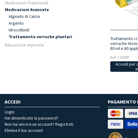
Medicazioni Tradizionali
Medicazioni Avanzate
Alginato di Calcio
Argento
Idrocolloidi
Trattamento verruche plantari
Trattamento cr
verruche Histo
Rilevazione impronte
80 ml e 60 app
Ref: CS509P
Accedi per 
a
ACCEDI
PAGAMENTO 
Login
Hai dimenticato la password?
Non hai ancora un account? Registrati
Elimina il tuo account