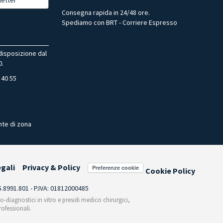
Consegna rapida in 24/48 ore.
Spediamo con BRT - Corriere Espresso
 disposizione dal
0.
 40 55
nte di zona
egali
Privacy & Policy
Preferenze cookie
Cookie Policy
55.8991.801 - P.IVA: 01812000485
co-diagnostici in vitro e presidi medico chirurgici,
ofessionali.