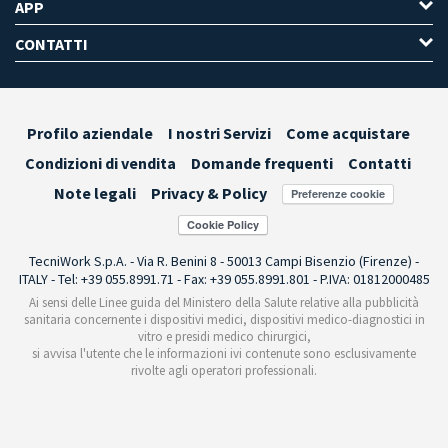
APP
CONTATTI
Profilo aziendale
I nostri Servizi
Come acquistare
Condizioni di vendita
Domande frequenti
Contatti
Note legali
Privacy & Policy
Preferenze cookie
TecniWork S.p.A. - Via R. Benini 8 - 50013 Campi Bisenzio (Firenze) -
ITALY - Tel: +39 055.8991.71 - Fax: +39 055.8991.801 - P.IVA: 01812000485
Ai sensi delle Linee guida del Ministero della Salute relative alla pubblicità
sanitaria concernente i dispositivi medici, dispositivi medico-diagnostici in
vitro e presidi medico chirurgici,
si avvisa l'utente che le informazioni ivi contenute sono esclusivamente
rivolte agli operatori professionali.