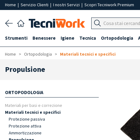
Home
|
Servizio Clienti
|
I nostri Servizi
|
Scopri Tecniwork Premium
Strumenti
Benessere
Igiene
Tecnica
Ortopodologia
Home
Ortopodologia
Materiali tecnici e specifici
Propulsione
ORTOPODOLOGIA
Materiali per basi e correzione
Materiali tecnici e specifici
Protezione passiva
Protezione attiva
Ammortizzazione
Propulsione