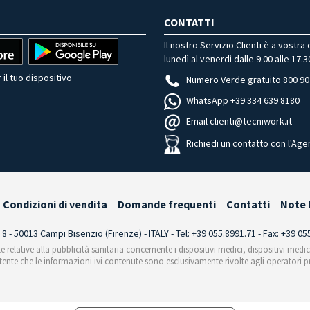
CONTATTI
Il nostro Servizio Clienti è a vostra
lunedì al venerdì dalle 9.00 alle 17.3
 il tuo dispositivo
Numero Verde gratuito 800 90
WhatsApp +39 334 639 8180
Email clienti@tecniwork.it
Richiedi un contatto con l'Age
Condizioni di vendita
Domande frequenti
Contatti
Note 
i 8 - 50013 Campi Bisenzio (Firenze) - ITALY - Tel: +39 055.8991.71 - Fax: +39 0
te relative alla pubblicità sanitaria concernente i dispositivi medici, dispositivi medi
'utente che le informazioni ivi contenute sono esclusivamente rivolte agli operatori pr