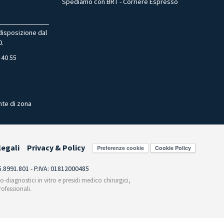
Spediamo con BRT - Corriere Espresso
 disposizione dal
0.
 40 55
nte di zona
legali
Privacy & Policy
Preferenze cookie
55.8991.801 - P.IVA: 01812000485
co-diagnostici in vitro e presidi medico chirurgici,
ofessionali.