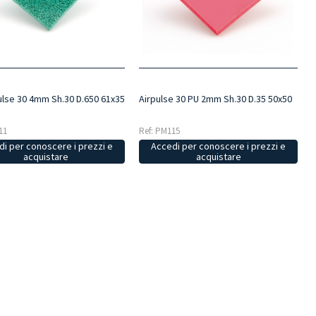
lse 30 4mm Sh.30 D.650 61x35
Airpulse 30 PU 2mm Sh.30 D.35 50x50
11
Ref: PM115
i per conoscere i prezzi e
Accedi per conoscere i prezzi e
acquistare
acquistare