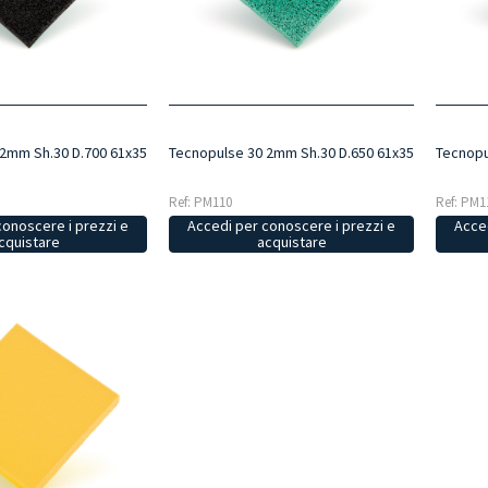
2mm Sh.30 D.700 61x35
Tecnopulse 30 2mm Sh.30 D.650 61x35
Tecnopu
Ref: PM110
Ref: PM1
conoscere i prezzi e
Accedi per conoscere i prezzi e
Acced
cquistare
acquistare