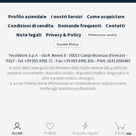
Profilo aziendale
I nostri Servizi
Come acquistare
Condizioni di vendita
Domande frequenti
Contatti
Note legali
Privacy & Policy
Preferenze cookie
TecniWork S.p.A. - Via R. Benini 8 - 50013 Campi Bisenzio (Firenze) -
ITALY - Tel: +39 055.8991.71 - Fax: +39 055.8991.801 - P.IVA: 01812000485
Ai sensi delle Linee guida del Ministero della Salute relative alla pubblicità
sanitaria concernente i dispositivi medici, dispositivi medico-diagnostici in
vitro e presidi medico chirurgici,
si avvisa l'utente che le informazioni ivi contenute sono esclusivamente
rivolte agli operatori professionali.
Informativa sulla raccolta
Accedi
Preferiti
Acquisto rapido
€ 0,00