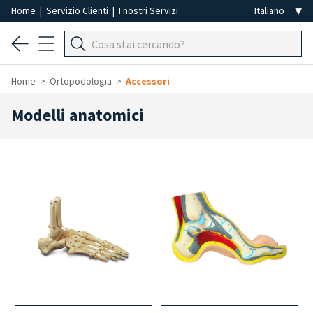
Home
|
Servizio Clienti
|
I nostri Servizi
Home
Ortopodologia
Accessori
Modelli anatomici