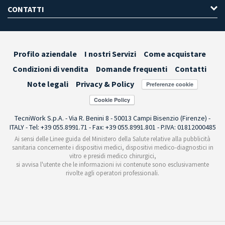
CONTATTI
Profilo aziendale
I nostri Servizi
Come acquistare
Condizioni di vendita
Domande frequenti
Contatti
Note legali
Privacy & Policy
Preferenze cookie
TecniWork S.p.A. - Via R. Benini 8 - 50013 Campi Bisenzio (Firenze) -
ITALY - Tel: +39 055.8991.71 - Fax: +39 055.8991.801 - P.IVA: 01812000485
Ai sensi delle Linee guida del Ministero della Salute relative alla pubblicità
sanitaria concernente i dispositivi medici, dispositivi medico-diagnostici in
vitro e presidi medico chirurgici,
si avvisa l'utente che le informazioni ivi contenute sono esclusivamente
rivolte agli operatori professionali.