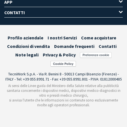
APP
CONTATTI
Profilo aziendale
I nostri Servizi
Come acquistare
Condizioni di vendita
Domande frequenti
Contatti
Note legali
Privacy & Policy
Preferenze cookie
TecniWork S.p.A. - Via R. Benini 8 - 50013 Campi Bisenzio (Firenze) -
ITALY - Tel: +39 055.8991.71 - Fax: +39 055.8991.801 - P.IVA: 01812000485
Ai sensi delle Linee guida del Ministero della Salute relative alla pubblicità
sanitaria concernente i dispositivi medici, dispositivi medico-diagnostici in
vitro e presidi medico chirurgici,
si avvisa l'utente che le informazioni ivi contenute sono esclusivamente
rivolte agli operatori professionali.