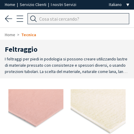
Home
|
Servizio Clienti
|
I nostri Servizi
Home
Tecnica
Feltraggio
I feltraggi per piedi in podologia si possono creare utilizzando lastre
di materiale pressato con consistenze e spessori diversi, o usando
protezioni tubolari. La scelta del materiale, naturale come lana, lana
Merinos o cotone, oppure sintetico, come le schiume di poliuretano
o lattice, consente la completa personalizzazione a seconda delle
esigenze del paziente. Possono essere usati per feltraggi palliativi,
correttivi o funzionali, adattandosi ad ogni area del piede: tallone,
metatarsi, avampiede,
alluce
, dorso e dita del piede.