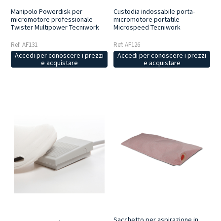
Manipolo Powerdisk per
Custodia indossabile porta-
micromotore professionale
micromotore portatile
Twister Multipower Tecniwork
Microspeed Tecniwork
Ref: AF131
Ref: AF126
Accedi per conoscere i prezzi
Accedi per conoscere i prezzi
e acquistare
e acquistare
Sacchetto per aspirazione in