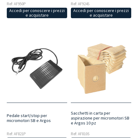
Ref: AF924S
Ref: AF950P
Accedi per conoscere i prezzi
Accedi per conoscere i prezzi
e acquistare
e acquistare
Sacchetti in carta per
Pedale start/stop per
aspirazione per micromotori SB
micromotori SB e Argos
e Argos 10 pz
Ref: AF821P
Ref: AF810S