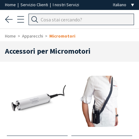
Home
|
Servizio Clienti
|
I nostri Servizi
Home
Apparecchi
Micromotori
Accessori per Micromotori