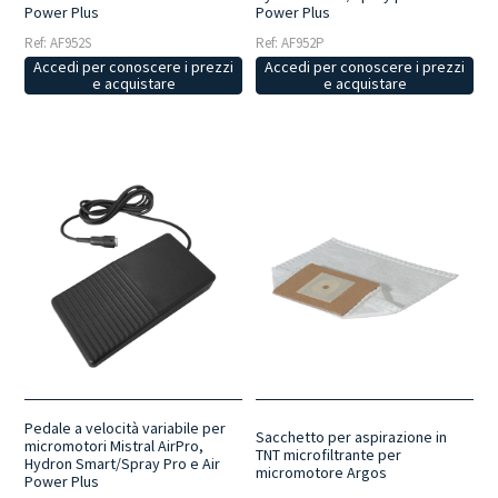
Power Plus
Power Plus
Ref: AF952S
Ref: AF952P
Accedi per conoscere i prezzi
Accedi per conoscere i prezzi
e acquistare
e acquistare
Pedale a velocità variabile per
Sacchetto per aspirazione in
micromotori Mistral AirPro,
TNT microfiltrante per
Hydron Smart/Spray Pro e Air
micromotore Argos
Power Plus