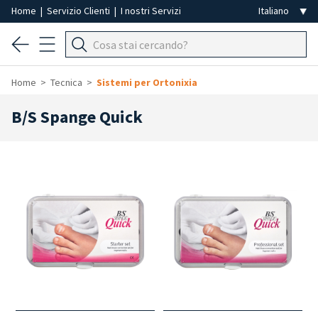
Home
|
Servizio Clienti
|
I nostri Servizi
Home
Tecnica
Sistemi per Ortonixia
B/S Spange Quick