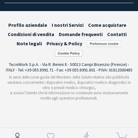
Profilo aziendale
I nostri Servizi
Come acquistare
Condizioni di vendita
Domande frequenti
Contatti
Note legali
Privacy & Policy
Preferenze cookie
TecniWork S.p.A. - Via R. Benini 8 - 50013 Campi Bisenzio (Firenze) -
ITALY - Tel: +39 055.8991.71 - Fax: +39 055.8991.801 - P.IVA: 01812000485
Ai sensi delle Linee guida del Ministero della Salute relative alla pubblicità
sanitaria concernente i dispositivi medici, dispositivi medico-diagnostici in
vitro e presidi medico chirurgici,
si avvisa l'utente che le informazioni ivi contenute sono esclusivamente
rivolte agli operatori professionali.