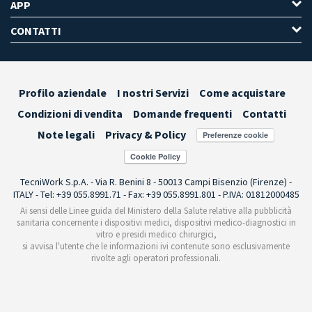
APP
CONTATTI
Profilo aziendale
I nostri Servizi
Come acquistare
Condizioni di vendita
Domande frequenti
Contatti
Note legali
Privacy & Policy
Preferenze cookie
TecniWork S.p.A. - Via R. Benini 8 - 50013 Campi Bisenzio (Firenze) -
ITALY - Tel: +39 055.8991.71 - Fax: +39 055.8991.801 - P.IVA: 01812000485
Ai sensi delle Linee guida del Ministero della Salute relative alla pubblicità
sanitaria concernente i dispositivi medici, dispositivi medico-diagnostici in
vitro e presidi medico chirurgici,
si avvisa l'utente che le informazioni ivi contenute sono esclusivamente
rivolte agli operatori professionali.