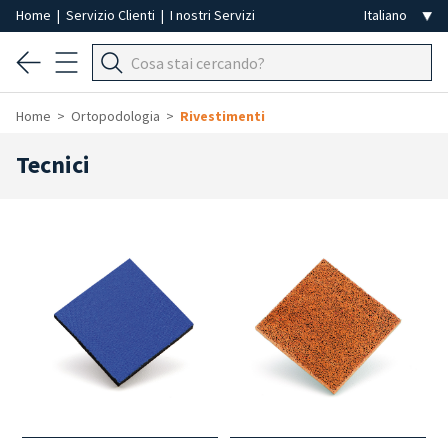
Home
|
Servizio Clienti
|
I nostri Servizi
Home
Ortopodologia
Rivestimenti
Tecnici