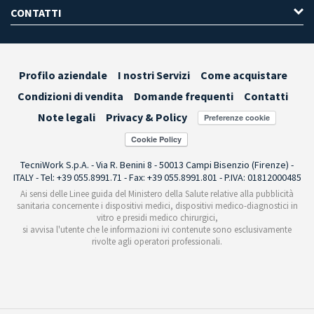
CONTATTI
Profilo aziendale
I nostri Servizi
Come acquistare
Condizioni di vendita
Domande frequenti
Contatti
Note legali
Privacy & Policy
Preferenze cookie
TecniWork S.p.A. - Via R. Benini 8 - 50013 Campi Bisenzio (Firenze) -
ITALY - Tel: +39 055.8991.71 - Fax: +39 055.8991.801 - P.IVA: 01812000485
Ai sensi delle Linee guida del Ministero della Salute relative alla pubblicità
sanitaria concernente i dispositivi medici, dispositivi medico-diagnostici in
vitro e presidi medico chirurgici,
si avvisa l'utente che le informazioni ivi contenute sono esclusivamente
rivolte agli operatori professionali.