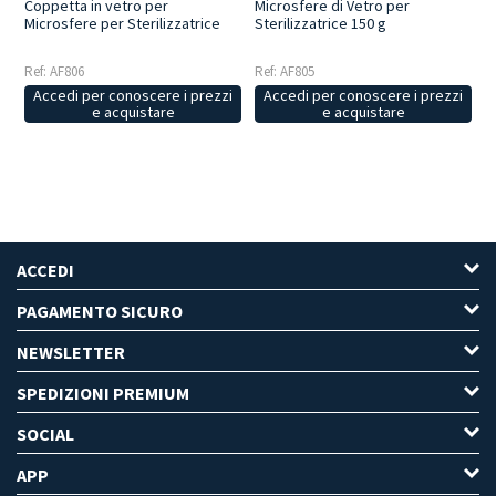
Coppetta in vetro per
Microsfere di Vetro per
Microsfere per Sterilizzatrice
Sterilizzatrice 150 g
Ref: AF806
Ref: AF805
Accedi per conoscere i prezzi
Accedi per conoscere i prezzi
e acquistare
e acquistare
ACCEDI
PAGAMENTO SICURO
NEWSLETTER
SPEDIZIONI PREMIUM
SOCIAL
APP