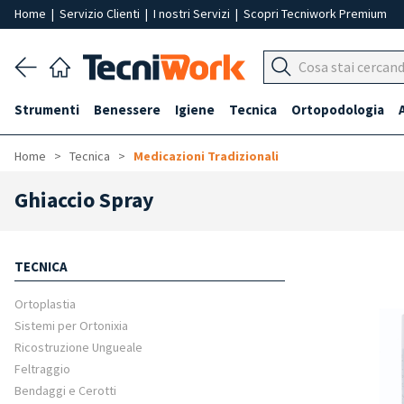
Home
|
Servizio Clienti
|
I nostri Servizi
|
Scopri Tecniwork Premium
Strumenti
Benessere
Igiene
Tecnica
Ortopodologia
Home
Tecnica
Medicazioni Tradizionali
Ghiaccio Spray
TECNICA
Ortoplastia
Sistemi per Ortonixia
Ricostruzione Ungueale
Feltraggio
Bendaggi e Cerotti