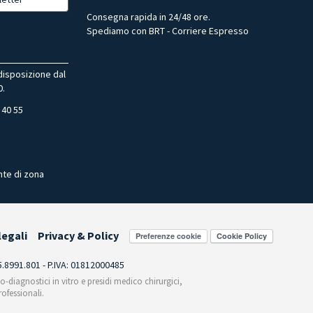
Consegna rapida in 24/48 ore.
Spediamo con BRT - Corriere Espresso
 disposizione dal
0.
 40 55
nte di zona
legali
Privacy & Policy
Preferenze cookie
55.8991.801 - P.IVA: 01812000485
co-diagnostici in vitro e presidi medico chirurgici,
ofessionali.