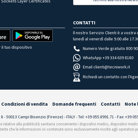
 Sockets Layer Certificates
CONTATTI
Il nostro Servizio Clienti è a vostra
lunedì al venerdì dalle 9.00 alle 17.3
 il tuo dispositivo
Numero Verde gratuito 800 90
WhatsApp +39 334 639 8180
Email clienti@tecniwork.it
Richiedi un contatto con l'Age
Condizioni di vendita
Domande frequenti
Contatti
Note 
i 8 - 50013 Campi Bisenzio (Firenze) - ITALY - Tel: +39 055.8991.71 - Fax: +39 0
te relative alla pubblicità sanitaria concernente i dispositivi medici, dispositivi medi
'utente che le informazioni ivi contenute sono esclusivamente rivolte agli operatori pr