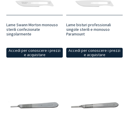
minimizzando il disagio e ottimizzando i risultati.
Compatibilità con
il manico dei bisturi
: lame progettate per essere compatibili con i
bisturi standard, assicurando una perfetta integrazione con gli
strumenti esistenti. La selezione della categoria comprende le
misure più utilizzate di lame bisturi, per una scelta efficiente per
Lame Swann Morton monouso
Lame bisturi professionali
sterili confezionate
singole sterili e monouso
professionisti del settore che richiedono strumenti di alta qualità.
singolarmente
Paramount
Accedi per conoscere i prezzi
Accedi per conoscere i prezzi
e acquistare
e acquistare