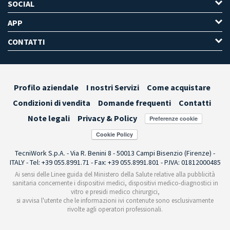
SOCIAL
APP
CONTATTI
Profilo aziendale
I nostri Servizi
Come acquistare
Condizioni di vendita
Domande frequenti
Contatti
Note legali
Privacy & Policy
Preferenze cookie
TecniWork S.p.A. - Via R. Benini 8 - 50013 Campi Bisenzio (Firenze) -
ITALY - Tel: +39 055.8991.71 - Fax: +39 055.8991.801 - P.IVA: 01812000485
Ai sensi delle Linee guida del Ministero della Salute relative alla pubblicità
sanitaria concernente i dispositivi medici, dispositivi medico-diagnostici in
vitro e presidi medico chirurgici,
si avvisa l'utente che le informazioni ivi contenute sono esclusivamente
rivolte agli operatori professionali.