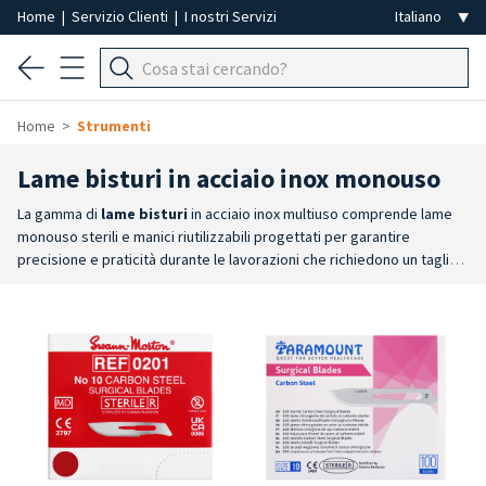
Home
|
Servizio Clienti
|
I nostri Servizi
Home
Strumenti
Lame bisturi in acciaio inox monouso
La gamma di
lame bisturi
in acciaio inox multiuso comprende lame
monouso sterili e manici riutilizzabili progettati per garantire
precisione e praticità durante le lavorazioni che richiedono un taglio
controllato. Sono disponibili lame bisturi Swann-Morton, lame
Paramount e manici per bisturi nelle misure 3 e 4, compatibili con le
rispettive tipologie di lama.
Materiale di alta qualità
: lame
realizzate in acciaio inox certificato, che garantisce resistenza alla
corrosione e alla deformazione durante l'uso.
Sterili e monouso
:
ogni lama è confezionata singolarmente e sterilizzata, garantendo le
condizioni igieniche per il lavoro professionale.
Precisione di
taglio
: affilatura della lama che assicura la massima precisione
durante il taglio, per rimuovere rapidamente le ipercheratosi,