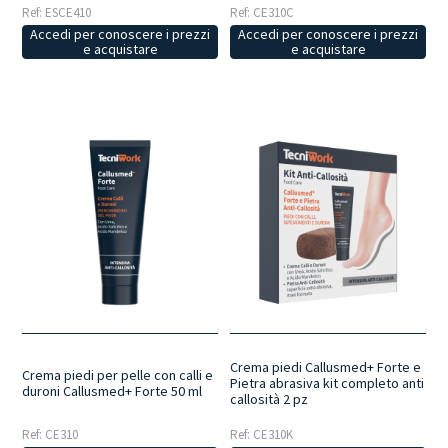
Ref: ESCE410
Ref: CE310C
Accedi per conoscere i prezzi
Accedi per conoscere i prezzi
e acquistare
e acquistare
Crema piedi Callusmed+ Forte e
Crema piedi per pelle con calli e
Pietra abrasiva kit completo anti
duroni Callusmed+ Forte 50 ml
callosità 2 pz
Ref: CE310
Ref: CE310K