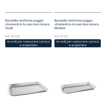
sterilizzazione.
Praticità quotidiana
: progettate per facilitare
l'organizzazione della postazione di lavoro, consentono di avere
strumenti e accessori sempre ordinati e facilmente accessibili.
Bacinella reniforme poggia
Bacinella reniforme poggia
strumenti in Acciaio Inox misura
strumenti in Acciaio Inox misura
Small
Medium
Ref: AP932V
Ref: AP932
Accedi per conoscere i prezzi
Accedi per conoscere i prezzi
e acquistare
e acquistare