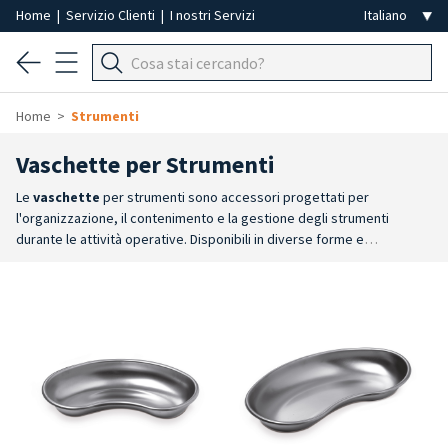
Home
|
Servizio Clienti
|
I nostri Servizi
Home
Strumenti
Vaschette per Strumenti
Le
vaschette
per strumenti sono accessori progettati per
l'organizzazione, il contenimento e la gestione degli strumenti
durante le attività operative. Disponibili in diverse forme e
dimensioni, consentono di mantenere il materiale ordinato, protetto
e facilmente accessibile.
Ampia scelta
: la gamma comprende
bacinelle reniformi in acciaio inox, vassoi rettangolari in acciaio inox di
diverse misure e ricambi monouso dedicati ai
vassoi.
Organizzazione ottimale
: le differenti dimensioni
permettono di scegliere la soluzione più adatta in base alla quantità
di strumenti e allo spazio disponibile sulla postazione di
lavoro.
Acciaio inox
: bacinelle e vassoi sono realizzati in acciaio inox,
materiale resistente e idoneo alle procedure di disinfezione e