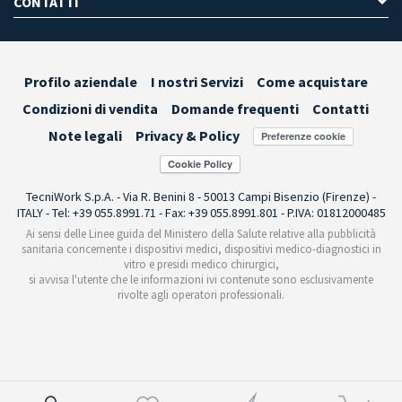
CONTATTI
Profilo aziendale
I nostri Servizi
Come acquistare
Condizioni di vendita
Domande frequenti
Contatti
Note legali
Privacy & Policy
Preferenze cookie
TecniWork S.p.A. - Via R. Benini 8 - 50013 Campi Bisenzio (Firenze) -
ITALY - Tel: +39 055.8991.71 - Fax: +39 055.8991.801 - P.IVA: 01812000485
Ai sensi delle Linee guida del Ministero della Salute relative alla pubblicità
sanitaria concernente i dispositivi medici, dispositivi medico-diagnostici in
vitro e presidi medico chirurgici,
si avvisa l'utente che le informazioni ivi contenute sono esclusivamente
rivolte agli operatori professionali.