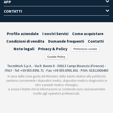
APP
CONTATTI
Profilo aziendale
I nostri Servizi
Come acquistare
Condizioni di vendita
Domande frequenti
Contatti
Note legali
Privacy & Policy
Preferenze cookie
TecniWork S.p.A. - Via R. Benini 8 - 50013 Campi Bisenzio (Firenze) -
ITALY - Tel: +39 055.8991.71 - Fax: +39 055.8991.801 - P.IVA: 01812000485
Ai sensi delle Linee guida del Ministero della Salute relative alla pubblicità
sanitaria concernente i dispositivi medici, dispositivi medico-diagnostici in
vitro e presidi medico chirurgici,
si avvisa l'utente che le informazioni ivi contenute sono esclusivamente
rivolte agli operatori professionali.