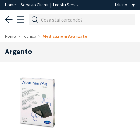
Home
|
Servizio Clienti
|
I nostri Servizi
Home
Tecnica
Medicazioni Avanzate
Argento