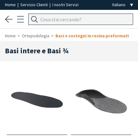
Home
|
Servizio Clienti
|
I nostri Servizi
Home
Ortopodologia
Basi e sostegni in resina preformati
Basi intere e Basi ¾