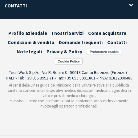
CONTATTI
Profilo aziendale
I nostri Servizi
Come acquistare
Condizioni di vendita
Domande frequenti
Contatti
Note legali
Privacy & Policy
Preferenze cookie
TecniWork S.p.A. - Via R. Benini 8 - 50013 Campi Bisenzio (Firenze) -
ITALY - Tel: +39 055.8991.71 - Fax: +39 055.8991.801 - P.IVA: 01812000485
Ai sensi delle Linee guida del Ministero della Salute relative alla pubblicità
sanitaria concernente i dispositivi medici, dispositivi medico-diagnostici in
vitro e presidi medico chirurgici,
si avvisa l'utente che le informazioni ivi contenute sono esclusivamente
rivolte agli operatori professionali.