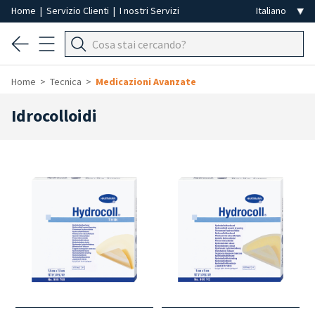
Home
|
Servizio Clienti
|
I nostri Servizi
Home
Tecnica
Medicazioni Avanzate
Idrocolloidi