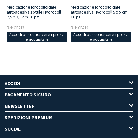
Medicazione idrocolloidale
Medicazione idrocolloidale
autoadesiva sottile Hydrocoll
autoadesiva Hydrocoll 5 x 5 cm
7,5 x 7,5 cm 10 pz
10 pz
Ref: CB213
Ref: CB210
Accedi per conoscere i prezzi
Accedi per conoscere i prezzi
e acquistare
e acquistare
ACCEDI
PAGAMENTO SICURO
NEWSLETTER
SPEDIZIONI PREMIUM
SOCIAL