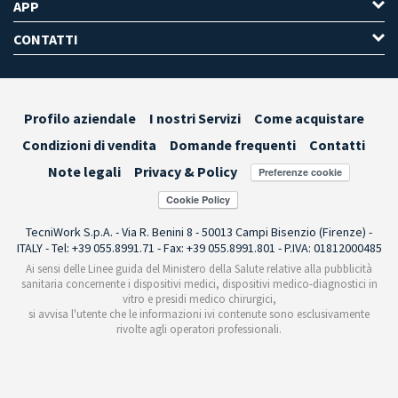
APP
CONTATTI
Profilo aziendale
I nostri Servizi
Come acquistare
Condizioni di vendita
Domande frequenti
Contatti
Note legali
Privacy & Policy
Preferenze cookie
TecniWork S.p.A. - Via R. Benini 8 - 50013 Campi Bisenzio (Firenze) -
ITALY - Tel: +39 055.8991.71 - Fax: +39 055.8991.801 - P.IVA: 01812000485
Ai sensi delle Linee guida del Ministero della Salute relative alla pubblicità
sanitaria concernente i dispositivi medici, dispositivi medico-diagnostici in
vitro e presidi medico chirurgici,
si avvisa l'utente che le informazioni ivi contenute sono esclusivamente
rivolte agli operatori professionali.