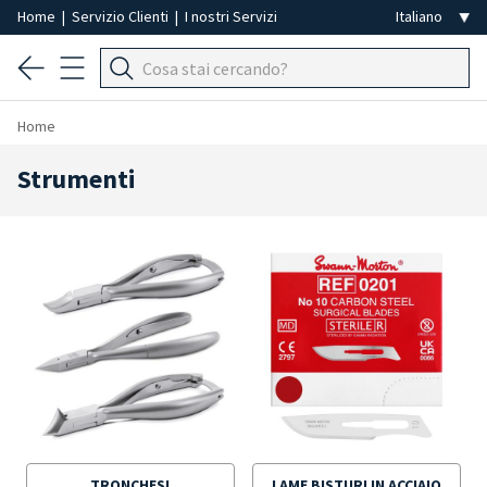
Home
|
Servizio Clienti
|
I nostri Servizi
Home
Strumenti
TRONCHESI
LAME BISTURI IN ACCIAIO