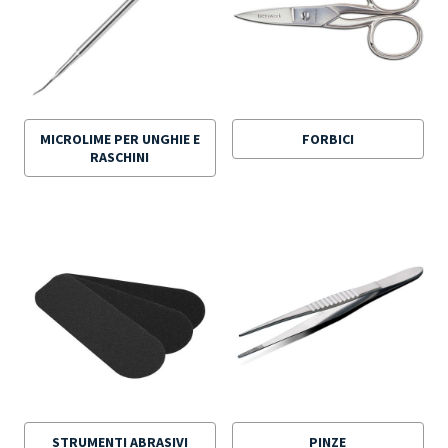
MICROLIME PER UNGHIE E
FORBICI
RASCHINI
STRUMENTI ABRASIVI
PINZE