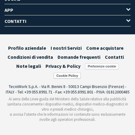
APP
CONTATTI
Profilo aziendale
I nostri Servizi
Come acquistare
Condizioni di vendita
Domande frequenti
Contatti
Note legali
Privacy & Policy
Preferenze cookie
TecniWork S.p.A. - Via R. Benini 8 - 50013 Campi Bisenzio (Firenze) -
ITALY - Tel: +39 055.8991.71 - Fax: +39 055.8991.801 - P.IVA: 01812000485
Ai sensi delle Linee guida del Ministero della Salute relative alla pubblicità
sanitaria concernente i dispositivi medici, dispositivi medico-diagnostici in
vitro e presidi medico chirurgici,
si avvisa l'utente che le informazioni ivi contenute sono esclusivamente
rivolte agli operatori professionali.