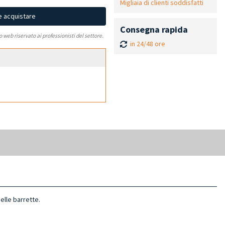
Migliaia di clienti soddisfatti
e acquistare
Consegna rapida
to web riservato ai professionisti del settore.
in 24/48 ore
elle barrette.