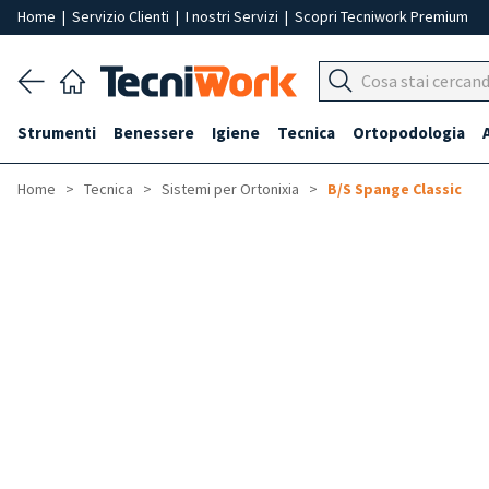
Home
|
Servizio Clienti
|
I nostri Servizi
|
Scopri Tecniwork Premium
Strumenti
Benessere
Igiene
Tecnica
Ortopodologia
Home
Tecnica
Sistemi per Ortonixia
B/S Spange Classic