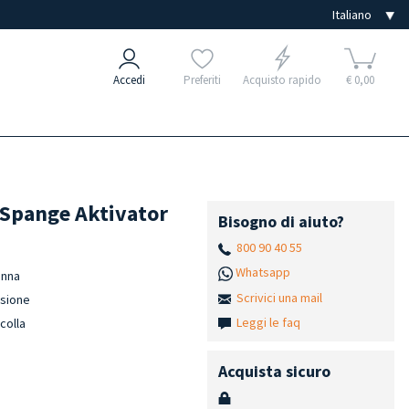
Accedi
Preferiti
Acquisto rapido
€ 0,00
S Spange Aktivator
Bisogno di aiuto?
800 90 40 55
Whatsapp
enna
Scrivici una mail
esione
Leggi le faq
 colla
Acquista sicuro