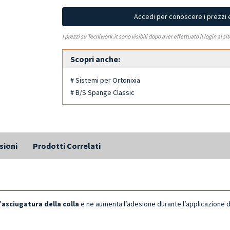
Accedi per conoscere i prezzi 
I prezzi su Tecniwork.it sono visibili dopo aver effettuato il login al si
Scopri anche:
# Sistemi per Ortonixia
# B/S Spange Classic
sioni
Prodotti Correlati
’
asciugatura della colla
e ne aumenta l’adesione durante l’applicazione d