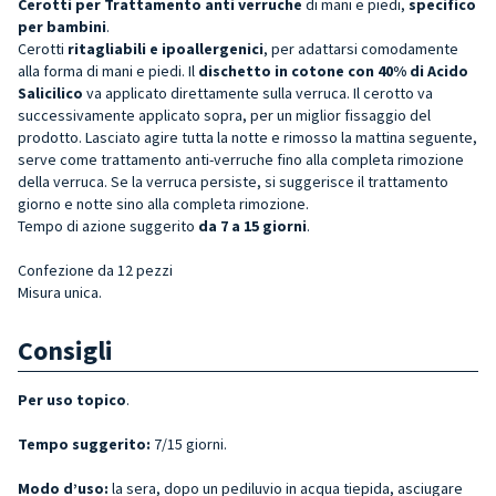
Cerotti per Trattamento anti verruche
di mani e piedi,
specifico
per bambini
.
Cerotti
ritagliabili e ipoallergenici
, per adattarsi comodamente
alla forma di mani e piedi. Il
dischetto in cotone con 40% di Acido
Salicilico
va applicato direttamente sulla verruca. Il cerotto va
successivamente applicato sopra, per un miglior fissaggio del
prodotto. Lasciato agire tutta la notte e rimosso la mattina seguente,
serve come trattamento anti-verruche fino alla completa rimozione
della verruca.
Se la verruca persiste, si suggerisce il trattamento
giorno e notte sino alla completa rimozione.
Tempo di azione suggerito
da 7 a 15 giorni
.
Confezione da 12 pezzi
Misura unica.
Consigli
Per uso topico
.
Tempo suggerito:
7/15 giorni.
Modo d’uso:
la sera, dopo un pediluvio in acqua tiepida, asciugare