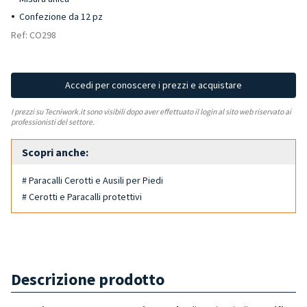
Confezione da 12 pz
Ref: CO298
Accedi per conoscere i prezzi e acquistare
I prezzi su Tecniwork.it sono visibili dopo aver effettuato il login al sito web riservato ai
professionisti del settore.
Scopri anche:
# Paracalli Cerotti e Ausili per Piedi
# Cerotti e Paracalli protettivi
Descrizione prodotto