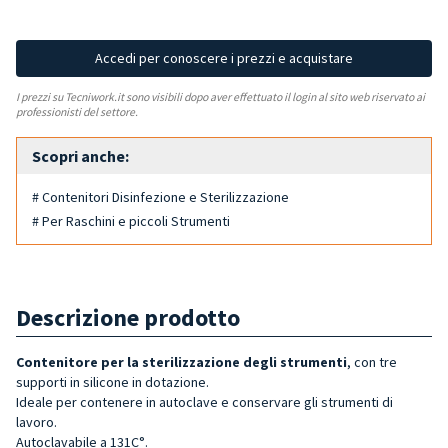
Accedi per conoscere i prezzi e acquistare
I prezzi su Tecniwork.it sono visibili dopo aver effettuato il login al sito web riservato ai
professionisti del settore.
Scopri anche:
# Contenitori Disinfezione e Sterilizzazione
# Per Raschini e piccoli Strumenti
Descrizione prodotto
Contenitore per la sterilizzazione degli strumenti
, con tre
supporti in silicone in dotazione.
Ideale per contenere in autoclave e conservare gli strumenti di
lavoro.
Autoclavabile a 131C°.