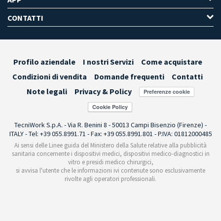
CONTATTI
Profilo aziendale
I nostri Servizi
Come acquistare
Condizioni di vendita
Domande frequenti
Contatti
Note legali
Privacy & Policy
Preferenze cookie
TecniWork S.p.A. - Via R. Benini 8 - 50013 Campi Bisenzio (Firenze) -
ITALY - Tel: +39 055.8991.71 - Fax: +39 055.8991.801 - P.IVA: 01812000485
Ai sensi delle Linee guida del Ministero della Salute relative alla pubblicità
sanitaria concernente i dispositivi medici, dispositivi medico-diagnostici in
vitro e presidi medico chirurgici,
si avvisa l'utente che le informazioni ivi contenute sono esclusivamente
rivolte agli operatori professionali.