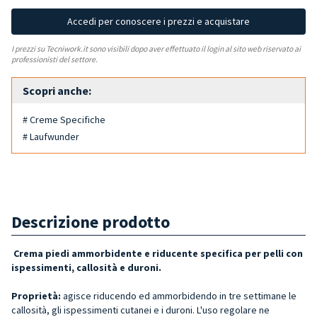
Accedi per conoscere i prezzi e acquistare
I prezzi su Tecniwork.it sono visibili dopo aver effettuato il login al sito web riservato ai
professionisti del settore.
Scopri anche:
# Creme Specifiche
# Laufwunder
Descrizione prodotto
Crema piedi ammorbidente e riducente specifica per pelli con
ispessimenti, callosità e duroni.
Proprietà:
agisce riducendo ed ammorbidendo in tre settimane le
callosità, gli ispessimenti cutanei e i duroni. L'uso regolare ne