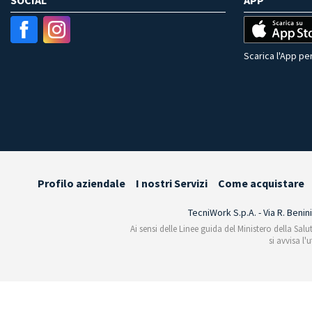
Scarica l'App per
Profilo aziendale
I nostri Servizi
Come acquistare
TecniWork S.p.A. - Via R. Benin
Ai sensi delle Linee guida del Ministero della Salu
si avvisa l