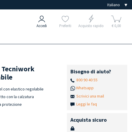
Accedi
Preferiti
Acquisto rapido
€ 0,00
in Tecniwork
Bisogno di aiuto?
abile
800 90 40 55
Whatsapp
l con elastico regolabile
Scrivici una mail
tto con la calzatura
Leggi le faq
la protezione
Acquista sicuro