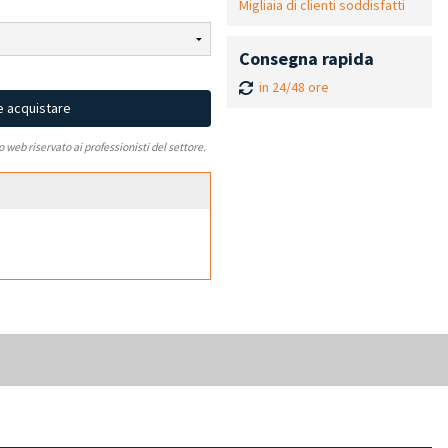
Migliaia di clienti soddisfatti
Consegna rapida
in 24/48 ore
e acquistare
to web riservato ai professionisti del settore.