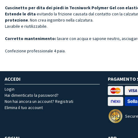
Cuscinetto per dita dei piedi in Tecniwork Polymer Gel con elasti
Estende le dita
evitando la frizione causata dal contatto con la calzatu
protezione
. Non crea ingombro nella calzatura.
Lavabile e riutilizzabile.
Corretto mantenimento:
lavare con acqua e sapone neutro, asciugar
Confezione professionale 4 paia.
ACCEDI
PAGAMENTO 
Login
Hai dimenticato la password?
Non hai ancora un account? Registrati
Elimina il tuo account
Secure
SOCIAL
APP