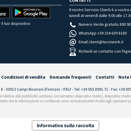
Il nostro Servizio Clienti è a vostra
lunedì al venerdì dalle 9.00 alle 17.3
 il tuo dispositivo
Numero Verde gratuito 800 90
WhatsApp +39 334 639 8180
Email clienti@tecniwork.it
Richiedi un contatto con l'Age
Condizioni di vendita
Domande frequenti
Contatti
Note 
i 8 - 50013 Campi Bisenzio (Firenze) - ITALY - Tel: +39 055.8991.71 - Fax: +39 0
te relative alla pubblicità sanitaria concernente i dispositivi medici, dispositivi medi
'utente che le informazioni ivi contenute sono esclusivamente rivolte agli operatori pr
Informativa sulla raccolta