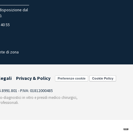
 disposizione dal
0.
 40 55
nte di zona
legali
Privacy & Policy
Preferenze cookie
55.8991.801 - P.IVA: 01812000485
co-diagnostici in vitro e presidi medico chirurgici,
ofessionali.