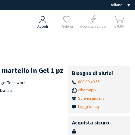
Accedi
Preferiti
Acquisto rapido
€ 0,00
 martello in Gel 1 pz
Bisogno di aiuto?
800 90 40 55
o gel Tecniwork
Whatsapp
lzatura
Scrivici una mail
Leggi le faq
Acquista sicuro