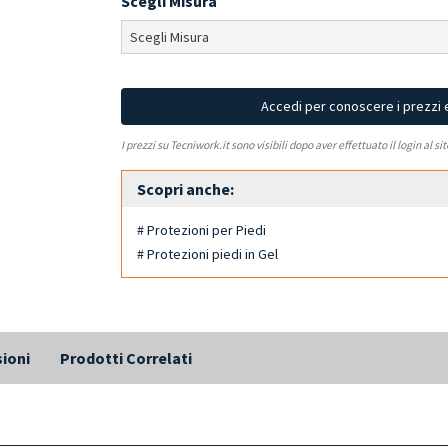
Scegli Misura
Accedi per conoscere i prezzi 
I prezzi su Tecniwork.it sono visibili dopo aver effettuato il login al si
Scopri anche:
# Protezioni per Piedi
# Protezioni piedi in Gel
ioni
Prodotti Correlati