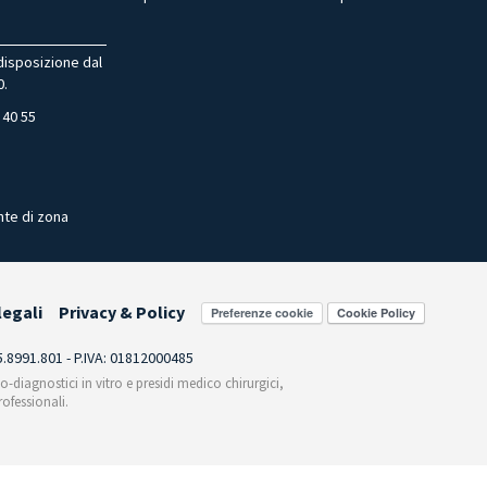
 disposizione dal
0.
 40 55
nte di zona
legali
Privacy & Policy
Preferenze cookie
55.8991.801 - P.IVA: 01812000485
co-diagnostici in vitro e presidi medico chirurgici,
ofessionali.