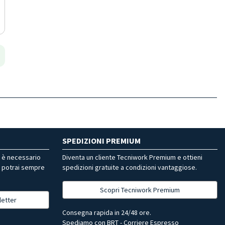
SPEDIZIONI PREMIUM
r è necessario
Diventa un cliente Tecniwork Premium e ottieni
, potrai sempre
spedizioni gratuite a condizioni vantaggiose.
Scopri Tecniwork Premium
letter
Consegna rapida in 24/48 ore.
Spediamo con BRT - Corriere Espresso