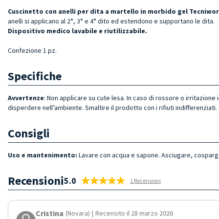
Cuscinetto con anelli per dita a martello in morbido gel Tecniwo
anelli si applicano al 2°, 3° e 4° dito ed estendono e supportano le dita.
Dispositivo medico lavabile e riutilizzabile.
Confezione 1 pz.
Specifiche
Avvertenze
: Non applicare su cute lesa. In caso di rossore o irritazio
disperdere nell’ambiente. Smaltire il prodotto con i rifiuti indifferenziati.
Consigli
Uso e mantenimento:
Lavare con acqua e sapone. Asciugare, cosparger
Recensioni
5.0
1 Recensioni
Cristina
(Novara)
|
Recensito il 28 marzo 2026