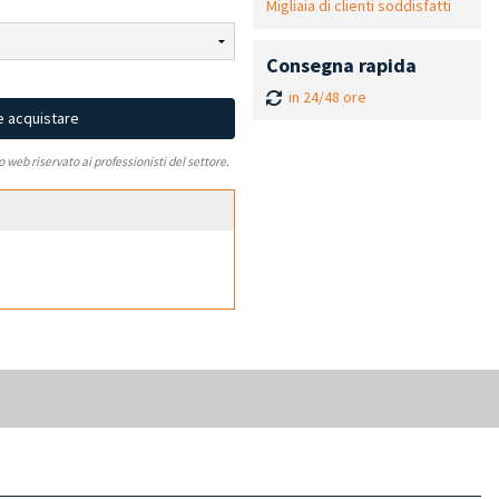
Migliaia di clienti soddisfatti
Consegna rapida
in 24/48 ore
e acquistare
to web riservato ai professionisti del settore.