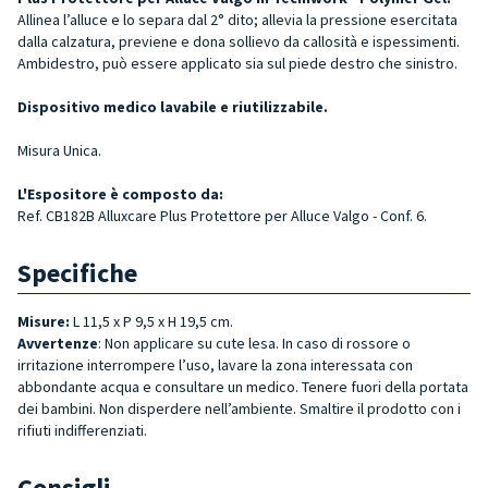
Allinea l’alluce e lo separa dal 2° dito; allevia la pressione esercitata
dalla calzatura, previene e dona sollievo da callosità e ispessimenti.
Ambidestro, può essere applicato sia sul piede destro che sinistro.
Dispositivo medico lavabile e riutilizzabile.
Misura Unica.
L'Espositore è composto da:
Ref. CB182B Alluxcare Plus Protettore per Alluce Valgo - Conf. 6.
Specifiche
Misure:
L 11,5 x P 9,5 x H 19,5 cm.
Avvertenze
: Non applicare su cute lesa. In caso di rossore o
irritazione interrompere l’uso, lavare la zona interessata con
abbondante acqua e consultare un medico. Tenere fuori della portata
dei bambini. Non disperdere nell’ambiente. Smaltire il prodotto con i
rifiuti indifferenziati.
Consigli