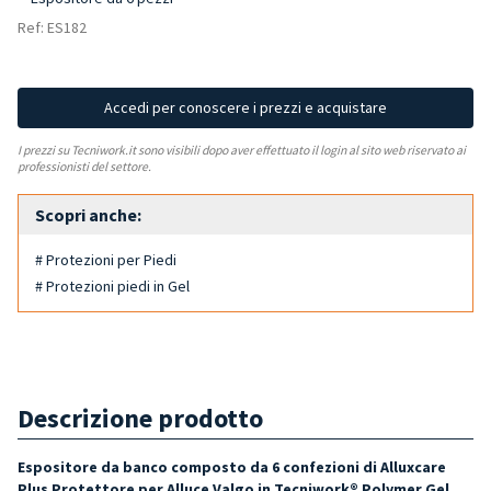
Ref: ES182
Accedi per conoscere i prezzi e acquistare
I prezzi su Tecniwork.it sono visibili dopo aver effettuato il login al sito web riservato ai
professionisti del settore.
Scopri anche:
# Protezioni per Piedi
# Protezioni piedi in Gel
Descrizione prodotto
Espositore da banco composto da 6 confezioni di Alluxcare
Plus Protettore per Alluce Valgo in Tecniwork® Polymer Gel.