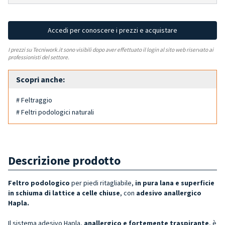
Accedi per conoscere i prezzi e acquistare
I prezzi su Tecniwork.it sono visibili dopo aver effettuato il login al sito web riservato ai
professionisti del settore.
Scopri anche:
# Feltraggio
# Feltri podologici naturali
Descrizione prodotto
Feltro podologico
per piedi ritagliabile,
in pura lana
e superficie
in schiuma di lattice a celle chiuse
,
con
adesivo anallergico
Hapla.
Il sistema adesivo Hapla,
anallergico e fortemente traspirante
, è