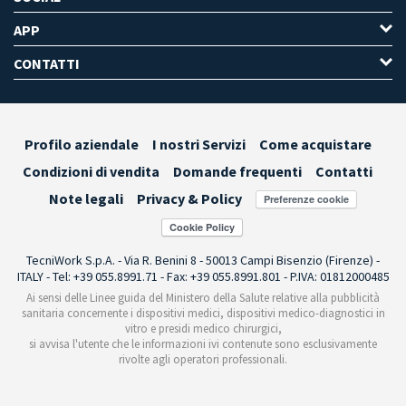
APP
CONTATTI
Profilo aziendale
I nostri Servizi
Come acquistare
Condizioni di vendita
Domande frequenti
Contatti
Note legali
Privacy & Policy
Preferenze cookie
TecniWork S.p.A. - Via R. Benini 8 - 50013 Campi Bisenzio (Firenze) -
ITALY - Tel: +39 055.8991.71 - Fax: +39 055.8991.801 - P.IVA: 01812000485
Ai sensi delle Linee guida del Ministero della Salute relative alla pubblicità
sanitaria concernente i dispositivi medici, dispositivi medico-diagnostici in
vitro e presidi medico chirurgici,
si avvisa l'utente che le informazioni ivi contenute sono esclusivamente
rivolte agli operatori professionali.