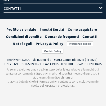
CONTATTI
Profilo aziendale
I nostri Servizi
Come acquistare
Condizioni di vendita
Domande frequenti
Contatti
Note legali
Privacy & Policy
Preferenze cookie
TecniWork S.p.A. - Via R. Benini 8 - 50013 Campi Bisenzio (Firenze) -
ITALY - Tel: +39 055.8991.71 - Fax: +39 055.8991.801 - P.IVA: 01812000485
Ai sensi delle Linee guida del Ministero della Salute relative alla pubblicità
sanitaria concernente i dispositivi medici, dispositivi medico-diagnostici in
vitro e presidi medico chirurgici,
si avvisa l'utente che le informazioni ivi contenute sono esclusivamente
rivolte agli operatori professionali.