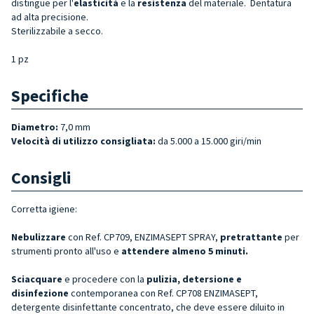
distingue per l'
elasticità
e la
resistenza
del materiale. Dentatura
ad alta precisione.
Sterilizzabile a secco.
1 pz
Specifiche
Diametro:
7,0 mm
Velocità di utilizzo consigliata:
da 5.000 a 15.000 giri/min
Consigli
Corretta igiene:
Nebulizzare
con Ref. CP709, ENZIMASEPT SPRAY,
pretrattante
per
strumenti pronto all'uso e
attendere almeno 5 minuti.
Sciacquare
e procedere con la
pulizia, detersione e
disinfezione
contemporanea con Ref. CP708 ENZIMASEPT,
detergente disinfettante concentrato, che deve essere diluito in