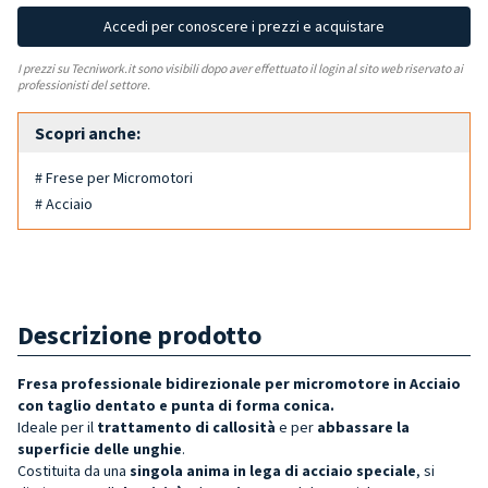
Accedi per conoscere i prezzi e acquistare
I prezzi su Tecniwork.it sono visibili dopo aver effettuato il login al sito web riservato ai
professionisti del settore.
Scopri anche:
# Frese per Micromotori
# Acciaio
Descrizione prodotto
Fresa professionale bidirezionale per micromotore in Acciaio
con taglio dentato e punta di forma conica.
Ideale per il
trattamento di callosità
e per
abbassare la
superficie delle unghie
.
Costituita da una
singola anima in lega di acciaio speciale
, si