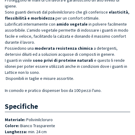
igiene.
Sono guanti derivati dal polivinilcloruro che gli conferisce
elasticità,
flessibilità e morbidezza
per un comfort ottimale.
Lubrificati internamente con
amido vegetale
in polvere facilmente
assorbibile. L'amido vegetale permette di indossare i guanti in modo
facile e veloce, facilitando la calzata e donando il massimo comfort
durante il lavoro.
Possiedono una
moderata resistenza chimica
a detergenti,
detersivi diluiti ed a soluzioni acquose di composti in genere.
I guanti in vinile
sono privi di proteine naturali
e questo li rende
idonei per poter essere utilizzati anche in condizioni dove i guanti in
Lattice non lo sono.
Disponibili in taglie e misure assortite.
In comodo e pratico dispenser box da 100 pezzi l'uno.
Specifiche
Materiale:
Polivinilcloruro
Colore:
Bianco Trasparente
Lunghezza:
min. 24 cm