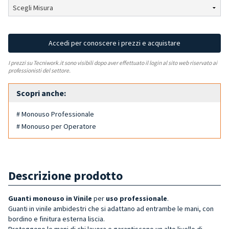
Accedi per conoscere i prezzi e acquistare
I prezzi su Tecniwork.it sono visibili dopo aver effettuato il login al sito web riservato ai
professionisti del settore.
Scopri anche:
# Monouso Professionale
# Monouso per Operatore
Descrizione prodotto
Guanti monouso in Vinile
per
uso professionale
.
Guanti in vinile ambidestri che si adattano ad entrambe le mani, con
bordino e finitura esterna liscia.
Proteggono le mani di chi lavora e garantiscono un alto livello di