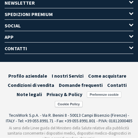
NEWSLETTER
SPEDIZIONI PREMIUM
SOCIAL
APP
CONTATTI
Profilo aziendale
I nostri Servizi
Come acquistare
Condizioni di vendita
Domande frequenti
Contatti
Note legali
Privacy & Policy
Preferenze cookie
TecniWork S.p.A. - Via R. Benini 8 - 50013 Campi Bisenzio (Firenze) -
ITALY - Tel: +39 055.8991.71 - Fax: +39 055.8991.801 - P.IVA: 01812000485
Ai sensi delle Linee guida del Ministero della Salute relative alla pubblicità
sanitaria concernente i dispositivi medici, dispositivi medico-diagnostici in