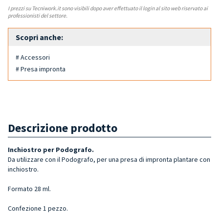
I prezzi su Tecniwork.it sono visibili dopo aver effettuato il login al sito web riservato ai
professionisti del settore.
Scopri anche:
# Accessori
# Presa impronta
Descrizione prodotto
Inchiostro per Podografo.
Da utilizzare con il Podografo, per una presa di impronta plantare con
inchiostro.
Formato 28 ml.
Confezione 1 pezzo.