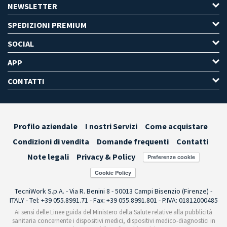
NEWSLETTER
SPEDIZIONI PREMIUM
SOCIAL
APP
CONTATTI
Profilo aziendale
I nostri Servizi
Come acquistare
Condizioni di vendita
Domande frequenti
Contatti
Note legali
Privacy & Policy
Preferenze cookie
TecniWork S.p.A. - Via R. Benini 8 - 50013 Campi Bisenzio (Firenze) -
ITALY - Tel: +39 055.8991.71 - Fax: +39 055.8991.801 - P.IVA: 01812000485
Ai sensi delle Linee guida del Ministero della Salute relative alla pubblicità
sanitaria concernente i dispositivi medici, dispositivi medico-diagnostici in