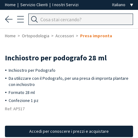
Home
|
Servizio Clienti
|
I nostri Servizi
Home
Ortopodologia
Accessori
Presa impronta
Inchiostro per podografo 28 ml
Inchiostro per Podografo
Da utilizzare con il Podografo, per una presa di impronta plantare
con inchiostro
Formato 28 ml
Confezione 1 pz
Ref: AP517
Accedi per conoscere i prezzi e acquistare