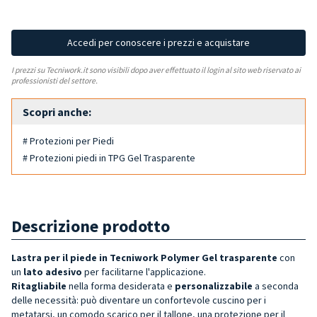
Accedi per conoscere i prezzi e acquistare
I prezzi su Tecniwork.it sono visibili dopo aver effettuato il login al sito web riservato ai
professionisti del settore.
Scopri anche:
# Protezioni per Piedi
# Protezioni piedi in TPG Gel Trasparente
Descrizione prodotto
Lastra per il piede in Tecniwork Polymer Gel trasparente
con
un
lato adesivo
per facilitarne l'applicazione.
Ritagliabile
nella forma desiderata e
personalizzabile
a seconda
delle necessità: può diventare un confortevole cuscino per i
metatarsi, un comodo scarico per il tallone, una protezione per il