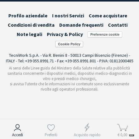
Profilo aziendale
I nostri Servizi
Come acquistare
Condizioni di vendita
Domande frequenti
Contatti
Note legali
Privacy & Policy
Preferenze cookie
TecniWork S.p.A. - Via R. Benini 8 - 50013 Campi Bisenzio (Firenze) -
ITALY - Tel: +39 055.8991.71 - Fax: +39 055.8991.801 - P.IVA: 01812000485
Ai sensi delle Linee guida del Ministero della Salute relative alla pubblicità
sanitaria concernente i dispositivi medici, dispositivi medico-diagnostici in
vitro e presidi medico chirurgici,
si avvisa l'utente che le informazioni ivi contenute sono esclusivamente
rivolte agli operatori professionali.
Informativa sulla raccolta
Accedi
Preferiti
Acquisto rapido
€ 0,00