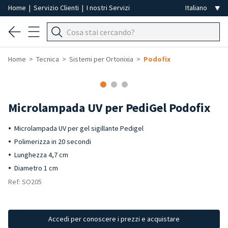
Home
|
Servizio Clienti
|
I nostri Servizi
Home
Tecnica
Sistemi per Ortonixia
Podofix
Microlampada UV per PediGel Podofix
Microlampada UV per gel sigillante Pedigel
Polimerizza in 20 secondi
Lunghezza 4,7 cm
Diametro 1 cm
Ref: SO205
Accedi per conoscere i prezzi e acquistare