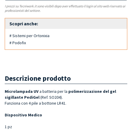
I prezzi su Tecniwork.it sono visibili dopo aver effettuato il login al sito web riservato ai
professionisti del settore.
Scopri anche:
# Sistemi per Ortonixia
# Podofix
Descrizione prodotto
Microlampada UV
a batteria per la
polimerizzazione del gel
sigillante PediGel
(Ref. SO204).
Funziona con 4 pile a bottone LR41.
Dispositivo Medico
1 pz