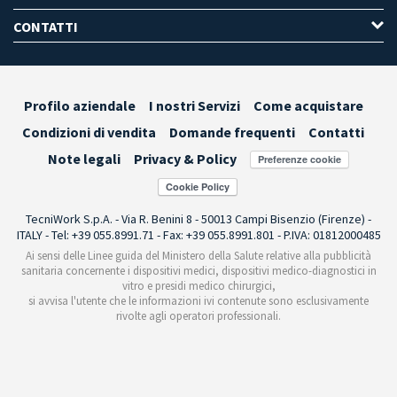
CONTATTI
Profilo aziendale
I nostri Servizi
Come acquistare
Condizioni di vendita
Domande frequenti
Contatti
Note legali
Privacy & Policy
Preferenze cookie
TecniWork S.p.A. - Via R. Benini 8 - 50013 Campi Bisenzio (Firenze) -
ITALY - Tel: +39 055.8991.71 - Fax: +39 055.8991.801 - P.IVA: 01812000485
Ai sensi delle Linee guida del Ministero della Salute relative alla pubblicità
sanitaria concernente i dispositivi medici, dispositivi medico-diagnostici in
vitro e presidi medico chirurgici,
si avvisa l'utente che le informazioni ivi contenute sono esclusivamente
rivolte agli operatori professionali.