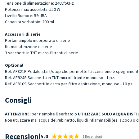
Tensione di alimentazione: 240V/50Hz
Potenza max assorbita: 550 W
Livello Rumore: 59 dBA
Capacità serbatoio: 200 ml
Accessori di serie
Portamanipolo incorporato di serie
Kit manutenzione di serie
3 sacchetti in TNT micro-filtranti di serie
Optional
Ref. AF821P Pedale start/stop che permette l'accensione e spegnimento
Ref. AF924S Sacchetto in TNT microfiltrante monouso - 1 pz.
Ref. AF810S Sacchetti in carta per filtro aspirazione, monouso - 10 pz.
Consigli
ATTENZIONE:
per riempire il serbatoio
UTILIZZARE SOLO ACQUA DISTI
Non utilizzare mai acqua del rubinetto, liquidi infiammabili (es. alcool) o 
Recensioni
5.0
1 Recensioni