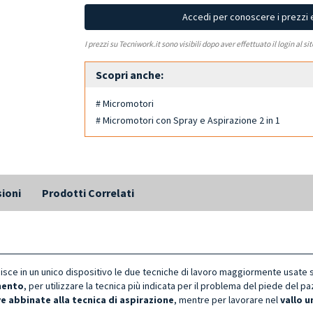
Accedi per conoscere i prezzi 
I prezzi su Tecniwork.it sono visibili dopo aver effettuato il login al si
Scopri anche:
# Micromotori
# Micromotori con Spray e Aspirazione 2 in 1
ioni
Prodotti Correlati
isce in un unico dispositivo le due tecniche di lavoro maggiormente usate 
mento
, per utilizzare la tecnica più indicata per il problema del piede del pa
e abbinate alla tecnica di aspirazione
, mentre per lavorare nel
v
allo u