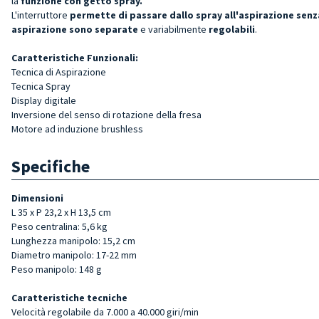
la
funzione con getto spray.
L'interruttore
permette di passare dallo spray all'aspirazione sen
aspirazione sono separate
e variabilmente
regolabili
.
Caratteristiche Funzionali:
Tecnica di Aspirazione
Tecnica Spray
Display digitale
Inversione del senso di rotazione della fresa
Motore ad induzione brushless
Specifiche
Dimensioni
L 35 x P 23,2 x H 13,5 cm
Peso centralina: 5,6 kg
Lunghezza manipolo: 15,2 cm
Diametro manipolo: 17-22 mm
Peso manipolo: 148 g
Caratteristiche tecniche
Velocità regolabile da 7.000 a 40.000 giri/min