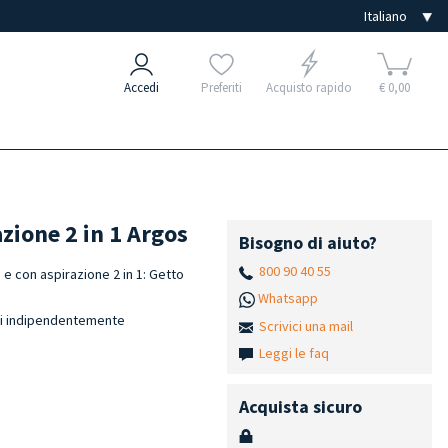
Accedi
Preferiti
Acquisto rapido
€ 0,00
zione 2 in 1 Argos
Bisogno di aiuto?
800 90 40 55
 con aspirazione 2 in 1: Getto
Whatsapp
ili indipendentemente
Scrivici una mail
Leggi le faq
Acquista sicuro