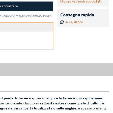
Migliaia di clienti soddisfatti
e acquistare
Consegna rapida
to web riservato ai professionisti del settore.
in 24/48 ore
sul
piede:
la
tecnica spray
ad acqua
e la tecnica con aspirazione.
ziente: durante il lavoro su
callosità estese
come quelle di
talloni e
ngueale, su callosità localizzate o sulle unghie,
è spesso preferita