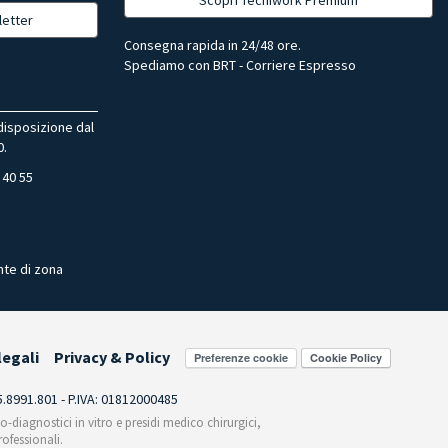
letter
Consegna rapida in 24/48 ore.
Spediamo con BRT - Corriere Espresso
 disposizione dal
0.
 40 55
nte di zona
legali
Privacy & Policy
Preferenze cookie
55.8991.801 - P.IVA: 01812000485
co-diagnostici in vitro e presidi medico chirurgici,
ofessionali.