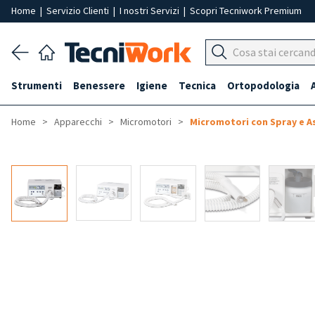
Home
|
Servizio Clienti
|
I nostri Servizi
|
Scopri Tecniwork Premium
Strumenti
Benessere
Igiene
Tecnica
Ortopodologia
Home
Apparecchi
Micromotori
Micromotori con Spray e As