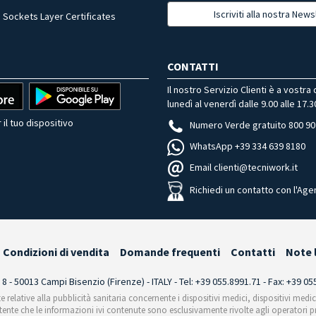
Iscriviti alla nostra News
 Sockets Layer Certificates
CONTATTI
Il nostro Servizio Clienti è a vostra
lunedì al venerdì dalle 9.00 alle 17.3
 il tuo dispositivo
Numero Verde gratuito 800 90
WhatsApp +39 334 639 8180
Email clienti@tecniwork.it
Richiedi un contatto con l'Age
Condizioni di vendita
Domande frequenti
Contatti
Note 
i 8 - 50013 Campi Bisenzio (Firenze) - ITALY - Tel: +39 055.8991.71 - Fax: +39 0
te relative alla pubblicità sanitaria concernente i dispositivi medici, dispositivi medi
'utente che le informazioni ivi contenute sono esclusivamente rivolte agli operatori pr