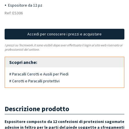
Espositore da 12 pz
Ref: ES306
Accedi per conoscere i prezzi e acquistare
I prezzi su Tecniwork.it sono visibili dopo aver effettuato il login al sito web riservato ai
professionisti del settore.
Scopri anche:
# Paracalli Cerotti e Ausili per Piedi
# Cerotti e Paracalli protettivi
Descrizione prodotto
Espositore composto da 12 confezioni di protezioni sagomate
adesive in feltro per le parti del piede soggette a sfregamenti