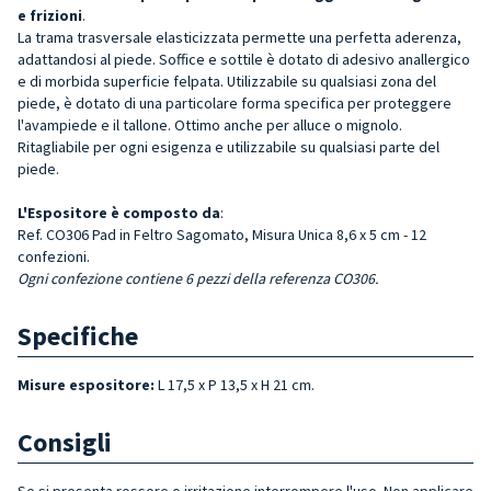
e frizioni
.
La trama trasversale elasticizzata permette una perfetta aderenza,
adattandosi al piede. Soffice e sottile è dotato di adesivo anallergico
e di morbida superficie felpata. Utilizzabile su qualsiasi zona del
piede, è dotato di una particolare forma specifica per proteggere
l'avampiede e il tallone. Ottimo anche per alluce o mignolo.
Ritagliabile per ogni esigenza e utilizzabile su qualsiasi parte del
piede.
L'Espositore
è composto da
:
Ref. CO306 Pad in Feltro Sagomato, Misura Unica 8,6 x 5 cm - 12
confezioni.
Ogni confezione contiene 6 pezzi della referenza CO306.
Specifiche
Misure espositore:
L 17,5 x P 13,5 x H 21 cm.
Consigli
Se si presenta rossore o irritazione interrompere l'uso. Non applicare