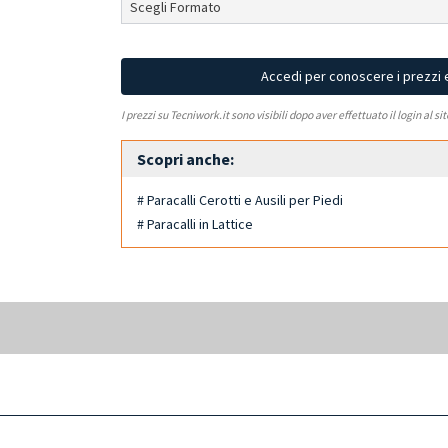
Accedi per conoscere i prezzi 
I prezzi su Tecniwork.it sono visibili dopo aver effettuato il login al si
Scopri anche:
# Paracalli Cerotti e Ausili per Piedi
# Paracalli in Lattice