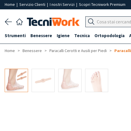
Home
|
Servizio Clienti
|
I nostri Servizi
|
Scopri Tecniwork Premium
Strumenti
Benessere
Igiene
Tecnica
Ortopodologia
Home
Benessere
Paracalli Cerotti e Ausili per Piedi
Paracalli