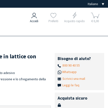
Accedi
Preferiti
Acquisto rapido
€ 0,00
e in lattice con
Bisogno di aiuto?
800 90 40 55
Whatsapp
tto adesivo
Scrivici una mail
 pressione e lo sfregamento della
Leggi le faq
Acquista sicuro