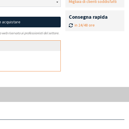
Migliaia di clienti soddisfatti
Consegna rapida
e acquistare
in 24/48 ore
to web riservato ai professionisti del settore.