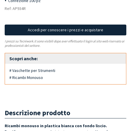
Confezione 100 pz
Ref: AP934R
Accedi per conoscere i prezzi e acquistare
I prezzi su Tecniwork.it sono visibili dopo aver effettuato il login al sito web riservato ai
professionisti del settore.
Scopri anche:
# Vaschette per Strumenti
# Ricambi Monouso
Descrizione prodotto
Ricambi monouso in plastica bianca con fondo liscio.