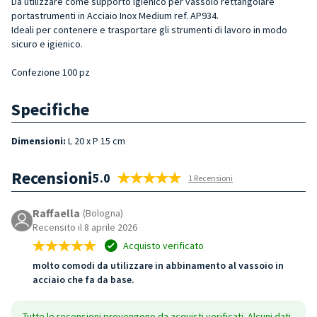
Da utilizzare come supporto igienico per vassoio rettangolare
portastrumenti in Acciaio Inox Medium ref. AP934.
Ideali per contenere e trasportare gli strumenti di lavoro in modo
sicuro e igienico.
Confezione 100 pz
Specifiche
Dimensioni:
L 20 x P 15 cm
Recensioni
5.0
1 Recensioni
Raffaella
(Bologna)
Recensito il 8 aprile 2026
Acquisto verificato
molto comodi da utilizzare in abbinamento al vassoio in
acciaio che fa da base.
Tutte le recensioni provengono da acquisti verificati. Alcuni dati