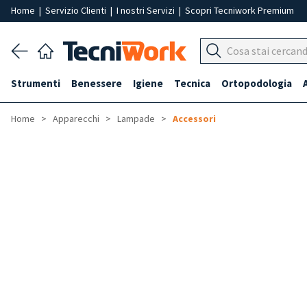
Home
|
Servizio Clienti
|
I nostri Servizi
|
Scopri Tecniwork Premium
Strumenti
Benessere
Igiene
Tecnica
Ortopodologia
Home
Apparecchi
Lampade
Accessori