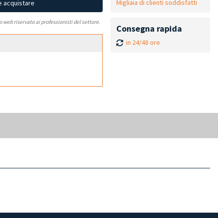
Migliaia di clienti soddisfatti
e acquistare
to web riservato ai professionisti del settore.
Consegna rapida
in 24/48 ore