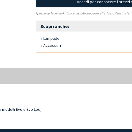
Accedi per conoscere i prezzi 
I prezzi su Tecniwork.it sono visibili dopo aver effettuato il login al si
Scopri anche:
# Lampade
# Accessori
 i modelli Evo e Evo Led).