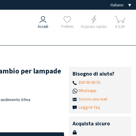
Accedi
Preferiti
Acquisto rapido
€ 0,00
icambio per lampade
Bisogno di aiuto?
800 90 40 55
Whatsapp
Scrivici una mail
ngrandimento Afma
Leggi le faq
Acquista sicuro