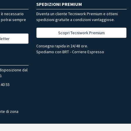
SPEDIZIONI PREMIUM
r è necessario
Diventa un cliente Tecniwork Premium e ottieni
, potrai sempre
spedizioni gratuite a condizioni vantaggiose.
Scopri Tecniwork Premium
letter
Consegna rapida in 24/48 ore.
Spediamo con BRT - Corriere Espresso
 disposizione dal
0.
 40 55
nte di zona